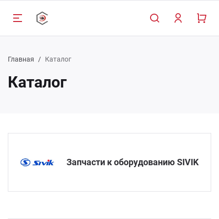
Главная
Каталог
Каталог
Назад
Назад
Назад
Н
Н
Н
Н
Н
Н
луги
талог
мпания
Обсл
Прое
Обсл
Наст
Дост
Запч
Авто
Шино
схож
обор
служивание и ремонт
пчасти к оборудованию SIVIK
компании
Прое
Спос
Запча
Запчасти к оборудованию SIVIK
томобильных подъемников
обор
Монт
Требо
Шино
ог компании
Услуг
оектирование автосервиса
Запч
стан
Бала
ртнеры