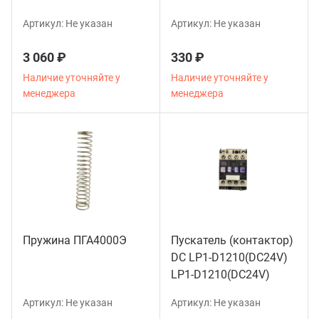
нтаж пневмолинии небольших и
упных производств.
Артикул:
Не указан
Артикул:
Не указан
3 060 ₽
330 ₽
учение и инструктаж
Наличие уточняйте у
Наличие уточняйте у
менеджера
менеджера
ставка и оплата
Пружина ПГА4000Э
Пускатель (контактор)
DC LP1-D1210(DC24V)
LP1-D1210(DC24V)
Артикул:
Не указан
Артикул:
Не указан