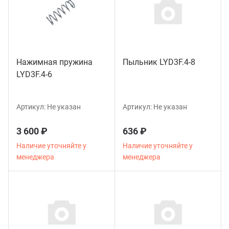
служивание и ремонт гаражного
дравлического оборудования
служивание и ремонт
Нажимная пружина
Пыльник LYD3F.4-8
евмоинструмента
LYD3F.4-6
монт Установок для замены масла в
Артикул:
Не указан
Артикул:
Не указан
КПП
3 600 ₽
636 ₽
монт электроники, установленной в
Наличие уточняйте у
Наличие уточняйте у
орудовании
менеджера
менеджера
готовление тросов для
дъемников по вашим размерам