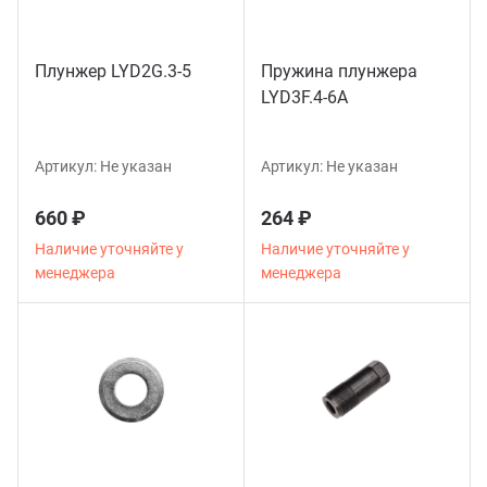
нтаж пневмолинии небольших и
упных производств.
Плунжер LYD2G.3-5
Пружина плунжера
учение и инструктаж
LYD3F.4-6A
ставка и оплата
Артикул:
Не указан
Артикул:
Не указан
660 ₽
264 ₽
Наличие уточняйте у
Наличие уточняйте у
менеджера
менеджера