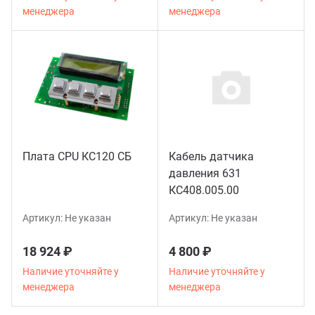
менеджера
менеджера
служивание и ремонт гаражного
дравлического оборудования
служивание и ремонт
евмоинструмента
монт Установок для замены масла в
Плата CPU КС120 СБ
Кабель датчика
КПП
давления 631
КС408.005.00
монт электроники, установленной в
орудовании
Артикул:
Не указан
Артикул:
Не указан
18 924 ₽
4 800 ₽
готовление тросов для
Наличие уточняйте у
Наличие уточняйте у
дъемников по вашим размерам
менеджера
менеджера