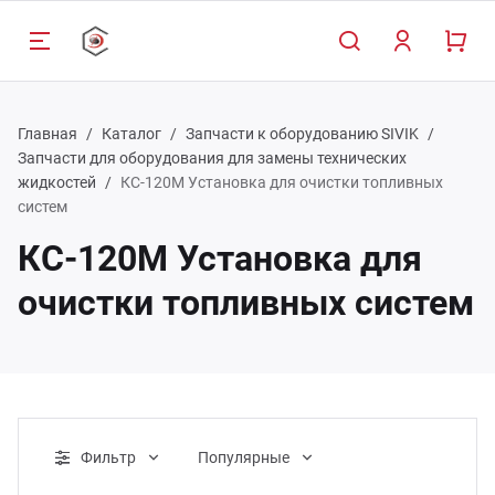
Главная
Каталог
Запчасти к оборудованию SIVIK
Запчасти для оборудования для замены технических
жидкостей
КС-120М Установка для очистки топливных
систем
Назад
Назад
Назад
Н
Н
Н
Н
Н
Н
КС-120М Установка для
очистки топливных систем
луги
талог
мпания
Обсл
Прое
Обсл
Наст
Дост
Запч
Авто
Шино
схож
обор
служивание и ремонт
пчасти к оборудованию SIVIK
компании
Прое
Спос
Запча
томобильных подъемников
обор
Монт
Требо
Шино
ог компании
Услуг
оектирование автосервиса
Запч
Фильтр
Популярные
стан
Бала
ртнеры