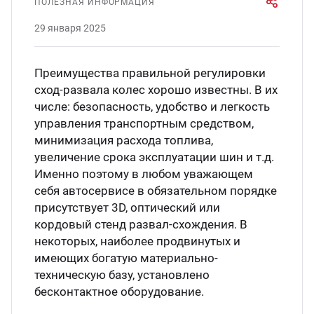
ПОЛЕЗНАЯ ИНФОРМАЦИЯ
служивание и ремонт гаражного
29 января 2025
дравлического оборудования
Преимущества правильной регулировки
служивание и ремонт
сход-развала колес хорошо известны. В их
евмоинструмента
числе: безопасность, удобство и легкость
управления транспортным средством,
монт Установок для замены масла в
минимизация расхода топлива,
КПП
увеличение срока эксплуатации шин и т.д.
Именно поэтому в любом уважающем
себя автосервисе в обязательном порядке
монт электроники, установленной в
присутствует 3D, оптический или
орудовании
кордовый стенд развал-схождения. В
некоторых, наиболее продвинутых и
готовление тросов для
имеющих богатую материально-
техническую базу, установлено
дъемников по вашим размерам
бесконтактное оборудование.