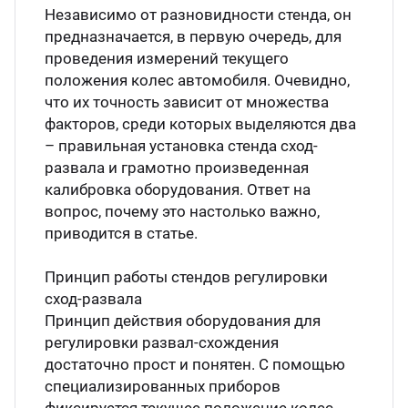
нтаж пневмолинии небольших и
Независимо от разновидности стенда, он
упных производств.
предназначается, в первую очередь, для
проведения измерений текущего
положения колес автомобиля. Очевидно,
учение и инструктаж
что их точность зависит от множества
факторов, среди которых выделяются два
ставка и оплата
– правильная установка стенда сход-
развала и грамотно произведенная
калибровка оборудования. Ответ на
вопрос, почему это настолько важно,
приводится в статье.
Принцип работы стендов регулировки
сход-развала
Принцип действия оборудования для
регулировки развал-схождения
достаточно прост и понятен. С помощью
специализированных приборов